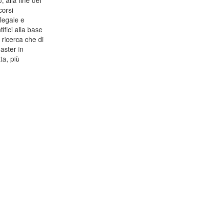
 alla fine del
corsi
 legale e
ifici alla base
i ricerca che di
aster in
ta, più