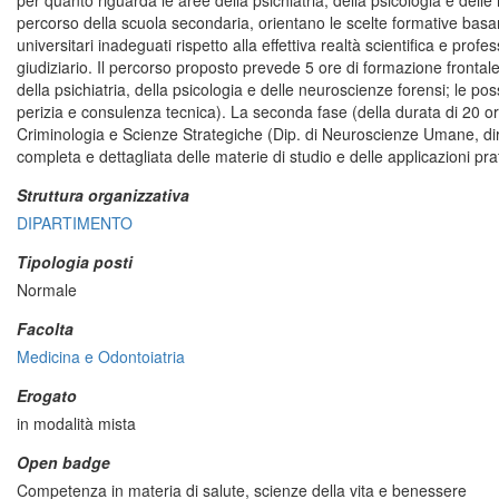
per quanto riguarda le aree della psichiatria, della psicologia e del
percorso della scuola secondaria, orientano le scelte formative basa
universitari inadeguati rispetto alla effettiva realtà scientifica e pro
giudiziario. Il percorso proposto prevede 5 ore di formazione frontale d
della psichiatria, della psicologia e delle neuroscienze forensi; le poss
perizia e consulenza tecnica). La seconda fase (della durata di 20 or
Criminologia e Scienze Strategiche (Dip. di Neuroscienze Umane, dire
completa e dettagliata delle materie di studio e delle applicazioni prat
Struttura organizzativa
DIPARTIMENTO
Tipologia posti
Normale
Facolta
Medicina e Odontoiatria
Erogato
in modalità mista
Open badge
Competenza in materia di salute, scienze della vita e benessere