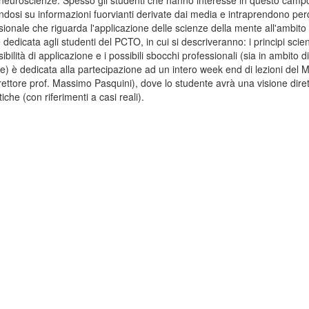
le neuroscienze. Spesso gli studenti che hanno interesse in questo campo,
ndosi su informazioni fuorvianti derivate dai media e intraprendono per
fessionale che riguarda l'applicazione delle scienze della mente all'ambito
edicata agli studenti del PCTO, in cui si descriveranno: i principi scient
ibilità di applicazione e i possibili sbocchi professionali (sia in ambito d
e) è dedicata alla partecipazione ad un intero week end di lezioni del M
ttore prof. Massimo Pasquini), dove lo studente avrà una visione diret
iche (con riferimenti a casi reali).