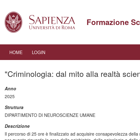
Navigazione
principale
Formazione Sc
HOME
LOGIN
Salta
al
"Criminologia: dal mito alla realtà scie
contenuto
principale
Anno
2025
Struttura
DIPARTIMENTO DI NEUROSCIENZE UMANE
Descrizione
Il percorso di 25 ore è finalizzato ad acquisire consapevolezza della r