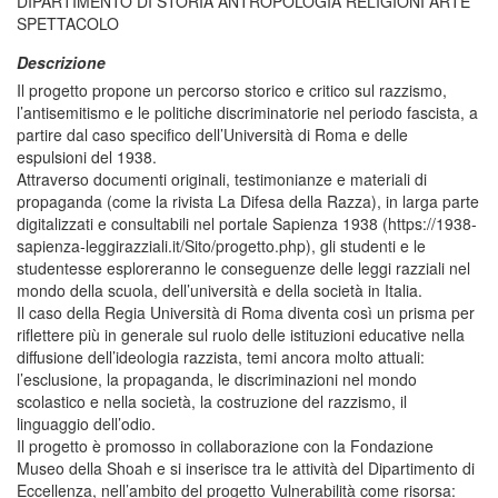
DIPARTIMENTO DI STORIA ANTROPOLOGIA RELIGIONI ARTE
SPETTACOLO
Descrizione
Il progetto propone un percorso storico e critico sul razzismo,
l’antisemitismo e le politiche discriminatorie nel periodo fascista, a
partire dal caso specifico dell’Università di Roma e delle
espulsioni del 1938.
Attraverso documenti originali, testimonianze e materiali di
propaganda (come la rivista La Difesa della Razza), in larga parte
digitalizzati e consultabili nel portale Sapienza 1938 (https://1938-
sapienza-leggirazziali.it/Sito/progetto.php), gli studenti e le
studentesse esploreranno le conseguenze delle leggi razziali nel
mondo della scuola, dell’università e della società in Italia.
Il caso della Regia Università di Roma diventa così un prisma per
riflettere più in generale sul ruolo delle istituzioni educative nella
diffusione dell’ideologia razzista, temi ancora molto attuali:
l’esclusione, la propaganda, le discriminazioni nel mondo
scolastico e nella società, la costruzione del razzismo, il
linguaggio dell’odio.
Il progetto è promosso in collaborazione con la Fondazione
Museo della Shoah e si inserisce tra le attività del Dipartimento di
Eccellenza, nell’ambito del progetto Vulnerabilità come risorsa: