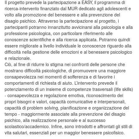
Il progetto prevede la partecipazione a EASY, il programma di
ricerca-intervento finanziato dal MUR dedicato agli adolescenti e
volto alla promozione del benessere e alla prevenzione del
disagio psichico. Attraverso la partecipazione al progetto, i
partecipanti potranno innanzitutto avvicinarsi alla psicologia e alla
professione psicologica, con particolare riferimento alle
conoscenze scientifiche e alla ricerca applicata. Potranno quindi
essere migliorate a livello individuale le conoscenze riguardo alla
difficoltà nella gestione delle emozioni e al benessere psicologico
e relazionale.
Ciò, al fine di ridurre lo stigma nei confronti delle persone che
mostrano difficoltà psicologiche, di promuovere una maggiore
consapevolezza nei momenti di sofferenza e di favorire i
comportamenti di richiesta di aiuto. L’intervento prevede il
potenziamento di un insieme di competenze trasversali (life skills)
- consapevolezza e regolazione emotiva, riconoscimento dei
propri bisogni e valori, capacità comunicative e interpersonali,
capacità di problem solving, pianificazione e organizzazione del
tempo - maggiormente associate alla prevenzione del disagio
psichico, alla realizzazione personale e al successo
scolastico/accademico. Infine, sono introdotti e affrontati gli stili di
vita salutari, essenziali per un maggior benessere psicofisico.