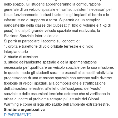
nello spazio. Gli studenti apprenderanno la configurazione
generale di un veicolo spaziale e i vari sottosistemi necessari per
il suo funzionamento, inclusi i sistemi e gli impianti di bordo e le
infrastrutture di supporto a terra. Si partirà da un semplice
nanosatellite della classe dei Cubesat (1 litro di volume e 1 kg di
peso) fino al più grande veicolo spaziale mai realizzato, la
Stazione Spaziale Internazionale.
Si porrà in particolare l'accento sui concetti di:
1. orbita e traiettorie di volo orbitale terrestre e di volo
interplanetario
2. studio di missione
3. studio dell'ambiente spaziale e della sperimentazione
necessaria per qualificare un veicolo spaziale per la sua missione.
In questo modo gli studenti saranno esposti ai concetti relativi alla
progettazione di una missione spaziale con accento sulle diverse
tipologie di veicoli spaziali, alla composizione e stratificazione
dell'atmosfera terrestre, all'effetto dell'ossigeno, del 'vuoto'
spaziale e delle escursioni termiche estreme che si verificano in
orbita e inoltre al problema sempre più attuale del Global
Warming e come si lega allo studio dell'ambiente extraterrestre.
Struttura organizzativa
DIPARTIMENTO